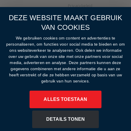
Privacybeleid
DEZE WEBSITE MAAKT GEBRUIK
Cookies
VAN COOKIES
Film1 tv-providers
We gebruiken cookies om content en advertenties te
Ondersteunde apparaten
personaliseren, om functies voor social media te bieden en om
ons websiteverkeer te analyseren. Ook delen we informatie
over uw gebruik van onze site met onze partners voor social
media, adverteren en analyse. Deze partners kunnen deze
gegevens combineren met andere informatie die u aan ze
heeft verstrekt of die ze hebben verzameld op basis van uw
CANAL+ Group
gebruik van hun services.
Joop van den Endeplein 1
1217 WJ Hilversum
ALLES TOESTAAN
© 2025 Alle rechten voorbehouden
DETAILS TONEN