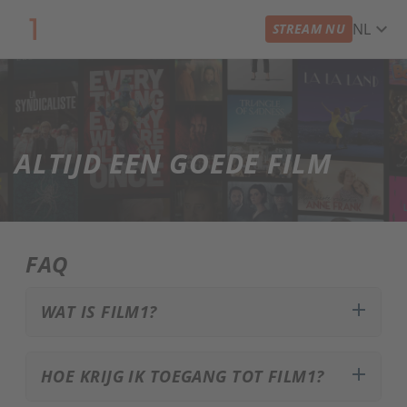
expand_more
NL
STREAM NU
ALTIJD EEN GOEDE FILM
FAQ
add
WAT IS FILM1?
add
HOE KRIJG IK TOEGANG TOT FILM1?