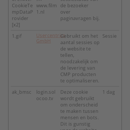
CookieTe
www.film
de bezoeker
mpDataP
1.nl
over
rovider
paginavragen bij.
[x2]
Usercentrics
1.gif
Gebruikt om het
Sessie
GmbH
aantal sessies op
de website te
tellen,
noodzakelijk om
de levering van
CMP producten
te optimaliseren.
ak_bmsc
login.sol
Deze cookie
1 dag
ocoo.tv
wordt gebruikt
om onderscheid
te maken tussen
mensen en bots.
Dit is gunstig