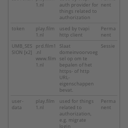
1.nl
auth provider for
nent
things related to
authorization
token
play.film
used by tvapi
Perma
1.nl
http client
nent
UMB_SES
prd.film1
Slaat
Sessie
SION [x2]
.nl
domeinvoorvoeg
www.film
sel op om te
1.nl
bepalen of het
https- of http
URL-
eigenschappen
bevat.
user-
play.film
used for things
Perma
data
1.nl
related to
nent
authorization,
e.g. migrate
login