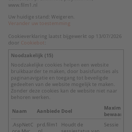
www.film1.nl
Uw huidige stand: Weigeren.
Verander uw toestemming
Cookieverklaring laatst bijgewerkt op 13/07/2026
door
Cookiebot
:
Noodzakelijk (15)
Noodzakelijke cookies helpen een website
bruikbaarder te maken, door basisfuncties als
paginanavigatie en toegang tot beveiligde
gedeelten van de website mogelijk te maken.
Zonder deze cookies kan de website niet naar
behoren werken.
Maximale
Naam
Aanbieder
Doel
bewaarter
.AspNetC
prd.film1
Houdt de
Sessie
ore.Mvc.
.nl
sessiestatus van