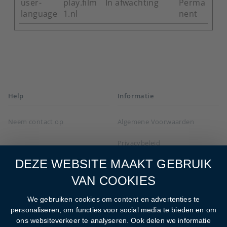
user-
play.film
In afwachting
Perma
language
1.nl
nent
Help
Informatie
Neem contact op
Algemene Voorwaarden
Privacybeleid
DEZE WEBSITE MAAKT GEBRUIK
Cookies
VAN COOKIES
Film1 tv-providers
We gebruiken cookies om content en advertenties te
Ondersteunde apparaten
personaliseren, om functies voor social media te bieden en om
ons websiteverkeer te analyseren. Ook delen we informatie