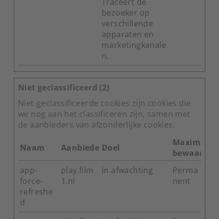
Traceert de
bezoeker op
verschillende
apparaten en
marketingkanale
n.
Niet geclassificeerd (2)
Niet-geclassificeerde cookies zijn cookies die
we nog aan het classificeren zijn, samen met
de aanbieders van afzonderlijke cookies.
Maximale
Naam
Aanbieder
Doel
bewaarter
app-
play.film
In afwachting
Perma
force-
1.nl
nent
refreshe
d