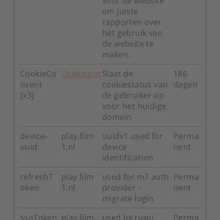
voor de website
om juiste
rapporten over
het gebruik van
de website te
maken.
CookieCo
Cookiebot
Slaat de
186
nsent
cookiestatus van
dagen
[x3]
de gebruiker op
voor het huidige
domein
device-
play.film
uuidv1 used for
Perma
uuid
1.nl
device
nent
identification
refreshT
play.film
used for m7 auth
Perma
oken
1.nl
provider -
nent
migrate login
ssoToken
play.film
used by tvapi
Perma