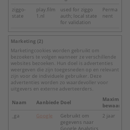
ziggo-
play.film
used for ziggo
Perma
state
1.nl
auth; local state
nent
for validation
Marketing (2)
Marketingcookies worden gebruikt om
bezoekers te volgen wanneer ze verschillende
websites bezoeken. Hun doel is advertenties
weergeven die zijn toegesneden op en relevant
zijn voor de individuele gebruiker. Deze
advertenties worden zo waardevoller voor
uitgevers en externe adverteerders.
Maximale
Naam
Aanbieder
Doel
bewaarter
_ga
Google
Gebruikt om
2 jaar
gegevens naar
Google Analytics